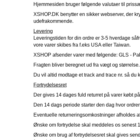
Hjemmesiden bruger følgende valutaer til priss
XSHOP.DK benytter en sikker webserver, der kryp
udefrakommende.
Levering
Leveringstiden for din ordre er 3-5 hverdage såf
vore varer skibes fra f.eks USA eller Taiwan.
XSHOP afsender varer med følgende: GLS - Pak
Fragten bliver beregnet ud fra vægt og størrelse.
Du vil altid modtage et track and trace nr. så du 
Fortrydelsesret
Der gives 14 dages fuld returret på varer købt p
Den 14 dags periode starter den dag hvor ordren 
Eventuelle returneringsomkostninger afholdes af
Ønske om fortrydelse skal meddeles os senest 14 
Ønske om brug af fortrydelsesret skal gives se