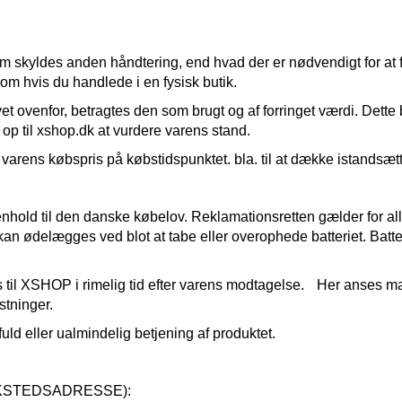
om skyldes anden håndtering, end hvad der er nødvendigt for at f
 hvis du handlede i en fysisk butik.
t ovenfor, betragtes den som brugt og af forringet værdi. Dette b
r op til xshop.dk at vurdere varens stand.
varens købspris på købstidspunktet. bla. til at dække istandsætt
nhold til den danske købelov. Reklamationsretten gælder for alle 
e kan ødelægges ved blot at tabe eller overophede batteriet. Bat
 til XSHOP i rimelig tid efter varens modtagelse. Her anses m
stninger.
uld eller ualmindelig betjening af produktet.
VÆRKSTEDSADRESSE):