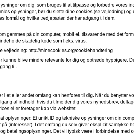
ninger om dig, som bruges til at tilpasse og forbedre vores ind
amles oplysninger, bør du slette dine cookies (se vejledning) og 
s formål og hvilke tredjeparter, der har adgang til dem.
 som gemmes på din computer, mobil el. tilsvarende med det form
 indeholde skadelig kode som f.eks. virus.
. Se vejledning: http://minecookies.org/cookiehandtering
cer kunne blive mindre relevante for dig og optræde hyppigere. D
gang til.
er i et eller andet omfang kan henføres til dig. Når du benytter
ilgang af indhold, hvis du tilmelder dig vores nyhedsbrev, deltag
ices eller foretager køb via websitet.
f oplysninger: Et unikt ID og tekniske oplysninger om din comput
r på (interesser). I det omfang du selv giver eksplicit samtykke h
 betalingsoplysninger. Det vil typisk være i forbindelse med opr