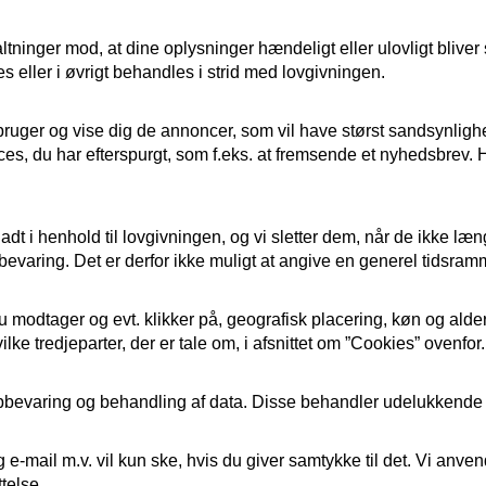
tninger mod, at dine oplysninger hændeligt eller ulovligt bliver slet
ller i øvrigt behandles i strid med lovgivningen.
bruger og vise dig de annoncer, som vil have størst sandsynlighed
ces, du har efterspurgt, som f.eks. at fremsende et nyhedsbrev. 
lladt i henhold til lovgivningen, og vi sletter dem, når de ikke 
varing. Det er derfor ikke muligt at angive en generel tidsramme
 modtager og evt. klikker på, geografisk placering, køn og alders
ke tredjeparter, der er tale om, i afsnittet om ”Cookies” ovenfo
l opbevaring og behandling af data. Disse behandler udelukkend
-mail m.v. vil kun ske, hvis du giver samtykke til det. Vi anven
telse.