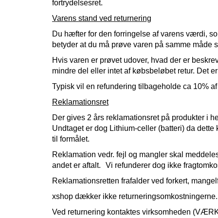
fortrydelsesret.
Varens stand ved returnering
Du hæfter for den forringelse af varens værdi, s
betyder at du må prøve varen på samme måde som
Hvis varen er prøvet udover, hvad der er beskreve
mindre del eller intet af købsbeløbet retur. Det e
Typisk vil en refundering tilbageholde ca 10% af 
Reklamationsret
Der gives 2 års reklamationsret på produkter i he
Undtaget er dog Lithium-celler (batteri) da dett
til formålet.
Reklamation vedr. fejl og mangler skal meddeles
andet er aftalt. Vi refunderer dog ikke fragtomko
Reklamationsretten frafalder ved forkert, mangelf
xshop dækker ikke returneringsomkostningerne.
Ved returnering kontaktes virksomheden (