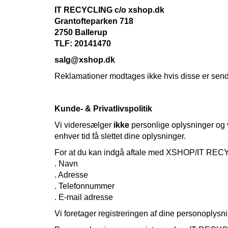
IT RECYCLING c
/o xshop.dk
Grantofteparken 718
2750 Ballerup
TLF: 20141470
salg@xshop.dk
Reklamationer modtages ikke hvis disse er sendt
Kunde- & Privatlivspolitik
Vi videresælger
ikke
personlige oplysninger og vi
enhver tid få slettet dine oplysninger.
For at du kan indgå aftale med XSHOP/IT RECYC
. Navn
. Adresse
. Telefonnummer
. E-mail adresse
Vi foretager registreringen af dine personoplysni