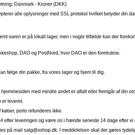
ætning: Danmark - Kroner (DKK)
terer alle oplysninger med SSL protokol hvilket betyder din dat
remt varen er på lokalt lager, men i nogle tilfælde kan der fore
keshop, DAO og PostNord, hvor DAO er den foretrukne.
kan følge din pakke, fra vores lager og hjem til dig.
å hjemmesiden med mindre andet er aftalt eller fremgår af din or
er leveret.
 køber, porto refunderes ikke.
efter leveringen og være os i hænde seneste 14 dage efter vi er 
ndes på mail salg@xshop.dk. I meddelelsen skal der gøres tyde