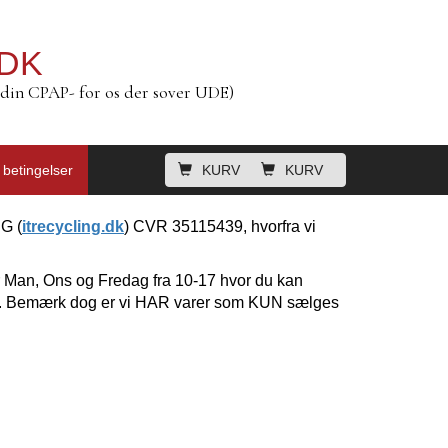
.DK
din CPAP- for os der sover UDE)
 betingelser
KURV
KURV
G (
itrecycling.dk
) CVR 35115439, hvorfra vi
Man, Ons og Fredag fra 10-17 hvor du kan
ftale. Bemærk dog er vi HAR varer som KUN sælges