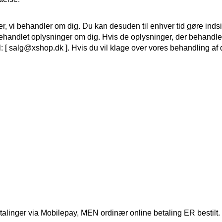
inger, vi behandler om dig. Du kan desuden til enhver tid gøre i
behandlet oplysninger om dig. Hvis de oplysninger, der behandles o
til: [ salg@xshop.dk ]. Hvis du vil klage over vores behandling 
nger via Mobilepay, MEN ordinær online betaling ER bestilt.