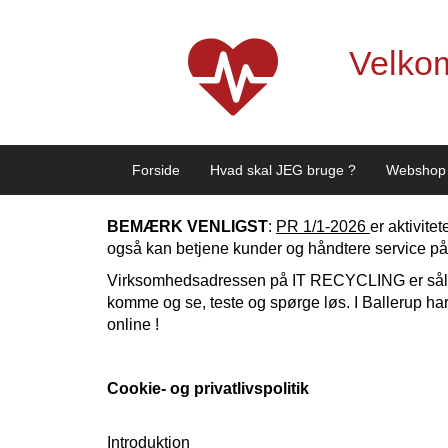
Velko
Forside
Hvad skal JEG bruge ?
Webshop
BEMÆRK VENLIGST
:
PR 1/1-2026
er aktivit
også kan betjene kunder og håndtere service på 
Virksomhedsadressen på IT RECYCLING er såled
komme og se, teste og spørge løs. I Ballerup ha
online !
Cookie- og privatlivspolitik
Introduktion