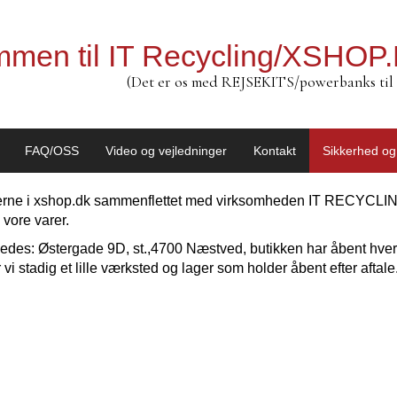
mmen til IT Recycling/XSHOP
(Det er os med REJSEKITS/powerbanks til 
FAQ/OSS
Video og vejledninger
Kontakt
Sikkerhed og
eterne i xshop.dk sammenflettet med virksomheden IT RECYCLIN
vore varer.
es: Østergade 9D, st.,4700 Næstved, butikken har åbent hver 
r vi stadig et lille værksted og lager som holder åbent efter a