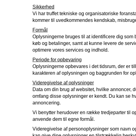
Sikkerhed
Vi har truffet tekniske og organisatoriske foranstal
kommer til uvedkommendes kendskab, misbruges e
Formål
Oplysningerne bruges til at identificere dig som 
køb og betalinger, samt at kunne levere de servi
optimere vores services og indhold.
Periode for opbevaring
Oplysningerne opbevares i det tidsrum, der er ti
karakteren af oplysningen og baggrunden for opbe
Videregivelse af oplysninger
Data om din brug af websitet, hvilke annoncer, du
omfang disse oplysninger er kendt. Du kan se hvil
annoncering.
Vi benytter herudover en række tredjeparter ti
anvende dem til egne formål.
Videregivelse af personoplysninger som navn og e
kan give dine oplysninger en tilstrækkelig beskyt