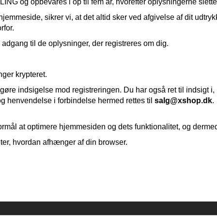
G og opbevares i op til fem år, hvorefter oplysningerne slette
emmeside, sikrer vi, at det altid sker ved afgivelse af dit udtry
rfor.
dgang til de oplysninger, der registreres om dig.
ger krypteret.
gøre indsigelse mod registreringen. Du har også ret til indsigt i, 
g henvendelse i forbindelse hermed rettes til
salg@xshop.dk
.
rmål at optimere hjemmesiden og dets funktionalitet, og dermed
uter, hvordan afhænger af din browser.