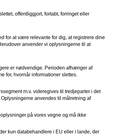
tet, offentliggjort, fortabt, forringet eller
 for at være relevante for dig, at registrere dine
Herudover anvender vi oplysningerne til at
længere er nødvendige. Perioden afhænger af
 for, hvornår informationer slettes.
segment m.v. videregives til tredjeparter i det
r. Oplysningerne anvendes til målretning af
e oplysninger på vores vegne og må ikke
der kun databehandlere i EU eller i lande, der